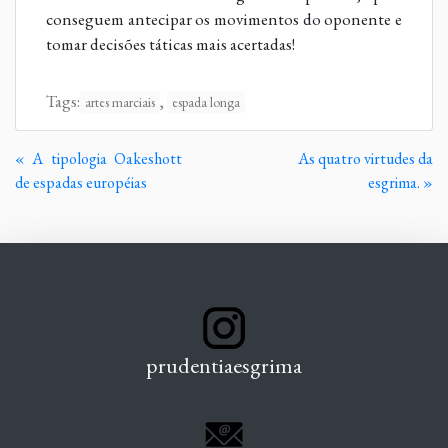
conseguem antecipar os movimentos do oponente e
tomar decisões táticas mais acertadas!
Tags:
,
artes marciais
espada longa
Continue
« A tipologia Oakeshott
As quatro virtudes da
Lendo
de espadas européias
esgrima. »
prudentiaesgrima